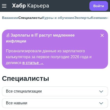
Войти
Вакансии
Специалисты
Курсы и обучение
Эксперты
Компании
💰
Зарплаты в IT растут медленнее
инфляции
Проанализировали данные из зарплатного
калькулятора за первое полугодие 2026 года и
делимся
в статье →
Специалисты
Все специализации
Все навыки