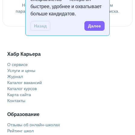
Не удалось найти специалистов по заданным
быстрее, удобнее и охватывает
параметрам. Попробуйте изменить условия поиска.
больше кандидатов.
Назад
Далее
Хабр Карьера
О сервисе
Услуги и цены
Журнал
Каталог вакансий
Каталог курсов
Карта сайта
Контакты
Образование
Отзывы об онлайн-школах
Рейтинг школ