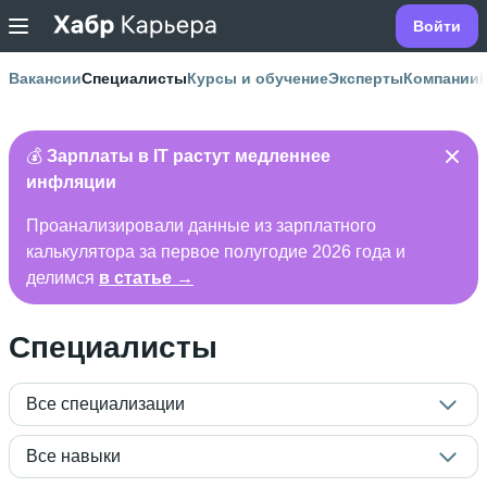
Войти
Вакансии
Специалисты
Курсы и обучение
Эксперты
Компании
💰
Зарплаты в IT растут медленнее
инфляции
Проанализировали данные из зарплатного
калькулятора за первое полугодие 2026 года и
делимся
в статье →
Специалисты
Все специализации
Все навыки