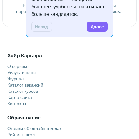
Не удалось найти специалистов по заданным
быстрее, удобнее и охватывает
параметрам. Попробуйте изменить условия поиска.
больше кандидатов.
Назад
Далее
Хабр Карьера
О сервисе
Услуги и цены
Журнал
Каталог вакансий
Каталог курсов
Карта сайта
Контакты
Образование
Отзывы об онлайн-школах
Рейтинг школ