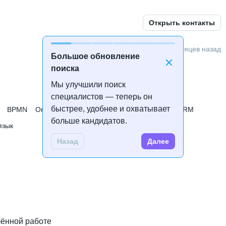
дготовка
 • 
8 месяцев
Открыть контакты
6 месяцев назад
Большое обновление
поиска
Мы улучшили поиск
специалистов — теперь он
быстрее, удобнее и охватывает
BPMN
Описание бизнес-процессов
Внедрение CRM
больше кандидатов.
язык
Назад
Далее
лённой работе