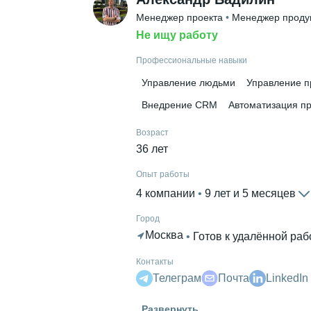
Менеджер проекта
 • 
Менеджер проду
Не ищу работу
Профессиональные навыки
Управление людьми
Управление п
Внедрение CRM
Автоматизация п
Возраст
36 лет
Опыт работы
4 компании
 • 
9 лет и 5 месяцев
Город
Москва
 • 
Готов к удалённой раб
Контакты
Телеграм
Почта
LinkedIn
Высшее образование
Развернуть