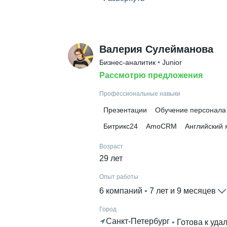
ИПО
 • 
Профессиональная перепо
Ещё 1 в профиле
Дополнительное образование
Валерия Сулейманова
LABA
 • 
Нетология
Бизнес-аналитик
 • 
Junior
Рассмотрю предложения
Профессиональные навыки
Презентации
Обучение персонала
Битрикс24
AmoCRM
Английский 
Возраст
29 лет
Опыт работы
6 компаний
 • 
7 лет и 9 месяцев
Город
Санкт-Петербург
 • 
Готова к уда