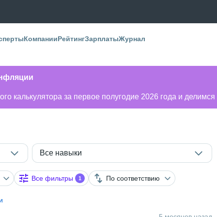
сперты
Компании
Рейтинг
Зарплаты
Журнал
инфляции
го калькулятора за первое полугодие 2026 года и делимся
Все навыки
Все фильтры
По соответствию
1
и
5 месяцев назад