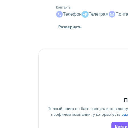
Контакты
Телефон
Телеграм
Почт
Высшее образование
Развернуть
ВГУ
 • 
Философии и психологии
 • 
П
Полный поиск по базе специалистов дост
профилем компании, у которых есть
раз
Войти