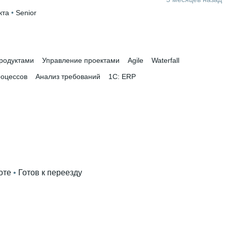
кта
 • 
Senior
родуктами
Управление проектами
Agile
Waterfall
роцессов
Анализ требований
1C: ERP
оте
 • 
Готов к переезду