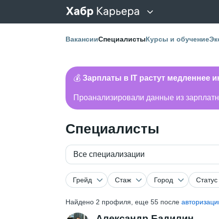
Вакансии
Специалисты
Курсы и обучение
Эк
💰
Зарплаты в IT растут медленнее 
Проанализировали данные из зарплатно
Специалисты
Все специализации
Грейд
Стаж
Город
Статус
Найдено
2
профиля, еще 55 после
авторизаци
Александр Бадилин