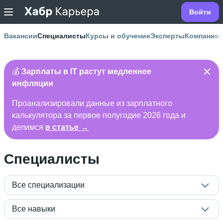
Войти
Вакансии
Специалисты
Курсы и обучение
Эксперты
Компании
💰
Зарплаты в IT растут медленнее
инфляции
Проанализировали данные из зарплатного
калькулятора за первое полугодие 2026 года и
делимся
в статье →
Специалисты
Все специализации
Все навыки