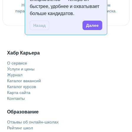
Не удалось найти специалистов по заданным
быстрее, удобнее и охватывает
параметрам. Попробуйте изменить условия поиска.
больше кандидатов.
Назад
Далее
Хабр Карьера
О сервисе
Услуги и цены
Журнал
Каталог вакансий
Каталог курсов
Карта сайта
Контакты
Образование
Отзывы об онлайн-школах
Рейтинг школ