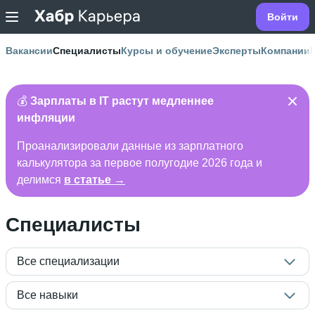
Войти
Вакансии
Специалисты
Курсы и обучение
Эксперты
Компании
💰
Зарплаты в IT растут медленнее
инфляции
Проанализировали данные из зарплатного
калькулятора за первое полугодие 2026 года и
делимся
в статье →
Специалисты
Все специализации
Все навыки