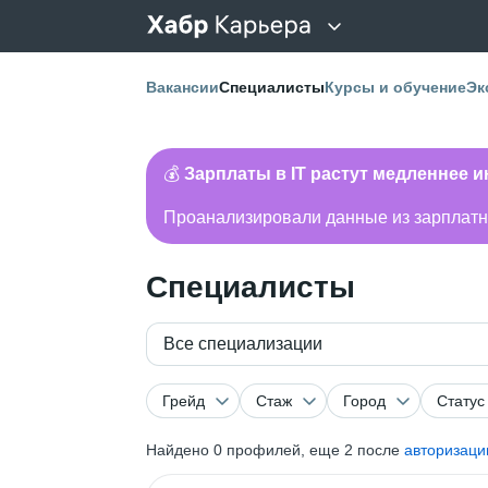
Вакансии
Специалисты
Курсы и обучение
Эк
💰
Зарплаты в IT растут медленнее 
Проанализировали данные из зарплатно
Специалисты
Все специализации
Грейд
Стаж
Город
Статус
Найдено
0
профилей, еще 2 после
авторизаци