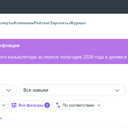
сперты
Компании
Рейтинг
Зарплаты
Журнал
инфляции
го калькулятора за первое полугодие 2026 года и делимся
Все навыки
Все фильтры
По соответствию
1
и