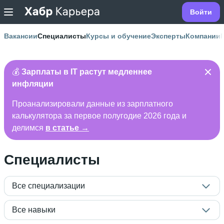
Войти
Вакансии
Специалисты
Курсы и обучение
Эксперты
Компании
💰
Зарплаты в IT растут медленнее
инфляции
Проанализировали данные из зарплатного
калькулятора за первое полугодие 2026 года и
делимся
в статье →
Специалисты
Все специализации
Все навыки