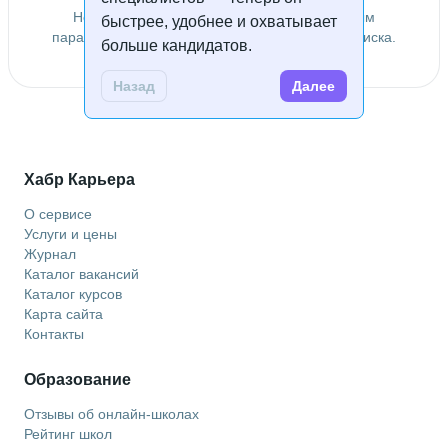
Не удалось найти специалистов по заданным
быстрее, удобнее и охватывает
параметрам. Попробуйте изменить условия поиска.
больше кандидатов.
Назад
Далее
Хабр Карьера
О сервисе
Услуги и цены
Журнал
Каталог вакансий
Каталог курсов
Карта сайта
Контакты
Образование
Отзывы об онлайн-школах
Рейтинг школ