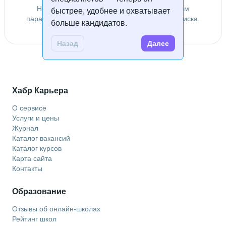
Не удалось найти специалистов по заданным
быстрее, удобнее и охватывает
параметрам. Попробуйте изменить условия поиска.
больше кандидатов.
Назад
Далее
Хабр Карьера
О сервисе
Услуги и цены
Журнал
Каталог вакансий
Каталог курсов
Карта сайта
Контакты
Образование
Отзывы об онлайн-школах
Рейтинг школ