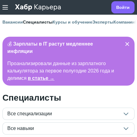
Войти
Вакансии
Специалисты
Курсы и обучение
Эксперты
Компании
💰
Зарплаты в IT растут медленнее
инфляции
Проанализировали данные из зарплатного
калькулятора за первое полугодие 2026 года и
делимся
в статье →
Специалисты
Все специализации
Все навыки