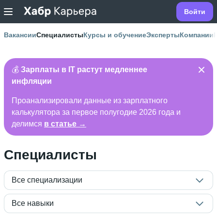
Войти
Вакансии
Специалисты
Курсы и обучение
Эксперты
Компании
💰
Зарплаты в IT растут медленнее
инфляции
Проанализировали данные из зарплатного
калькулятора за первое полугодие 2026 года и
делимся
в статье →
Специалисты
Все специализации
Все навыки