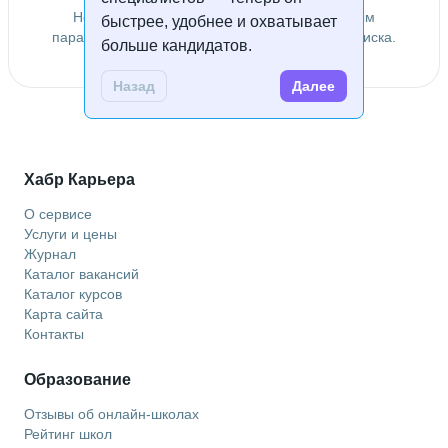
Не удалось найти специалистов по заданным
быстрее, удобнее и охватывает
параметрам. Попробуйте изменить условия поиска.
больше кандидатов.
Назад
Далее
Хабр Карьера
О сервисе
Услуги и цены
Журнал
Каталог вакансий
Каталог курсов
Карта сайта
Контакты
Образование
Отзывы об онлайн-школах
Рейтинг школ