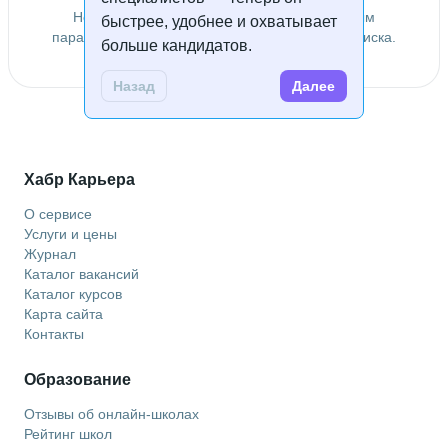
Не удалось найти специалистов по заданным
быстрее, удобнее и охватывает
параметрам. Попробуйте изменить условия поиска.
больше кандидатов.
Назад
Далее
Хабр Карьера
О сервисе
Услуги и цены
Журнал
Каталог вакансий
Каталог курсов
Карта сайта
Контакты
Образование
Отзывы об онлайн-школах
Рейтинг школ