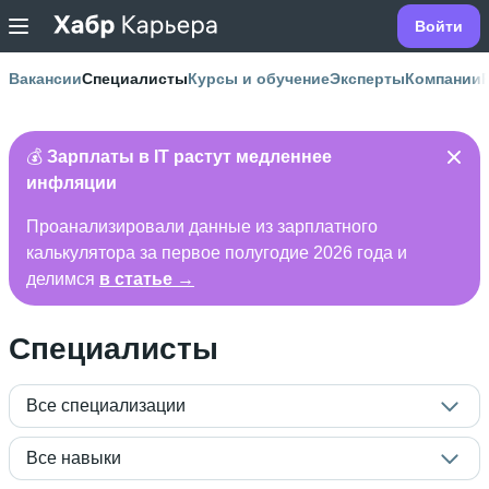
Войти
Вакансии
Специалисты
Курсы и обучение
Эксперты
Компании
💰
Зарплаты в IT растут медленнее
инфляции
Проанализировали данные из зарплатного
калькулятора за первое полугодие 2026 года и
делимся
в статье →
Специалисты
Все специализации
Все навыки