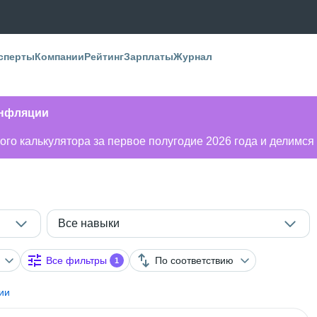
сперты
Компании
Рейтинг
Зарплаты
Журнал
инфляции
го калькулятора за первое полугодие 2026 года и делимся
Все навыки
Все фильтры
По соответствию
1
ии