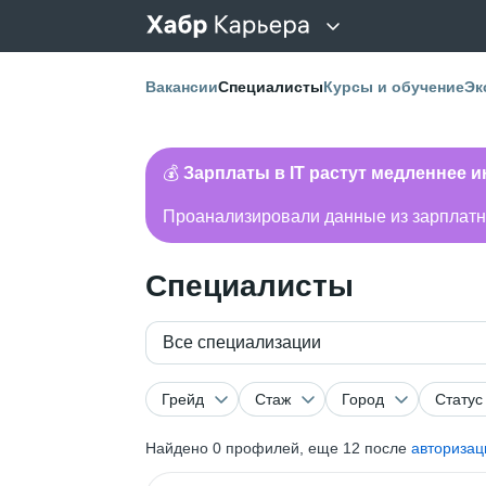
Вакансии
Специалисты
Курсы и обучение
Эк
💰
Зарплаты в IT растут медленнее 
Проанализировали данные из зарплатно
Специалисты
Все специализации
Грейд
Стаж
Город
Статус
Найдено
0
профилей, еще 12 после
авторизац