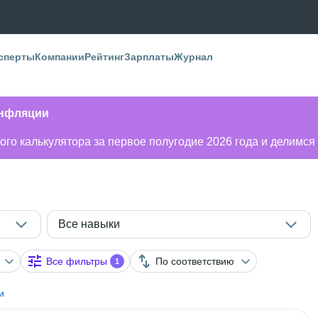
сперты
Компании
Рейтинг
Зарплаты
Журнал
инфляции
го калькулятора за первое полугодие 2026 года и делимся
Все навыки
Все фильтры
По соответствию
1
и