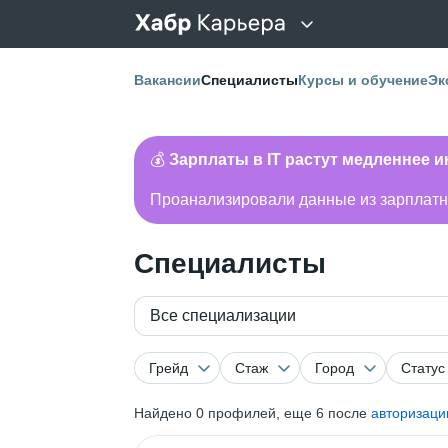
Вакансии
Специалисты
Курсы и обучение
Эк
💰
Зарплаты в IT растут медленнее 
Проанализировали данные из зарплатно
Специалисты
Все специализации
Грейд
Стаж
Город
Статус
Найдено
0
профилей, еще 6 после
авторизаци