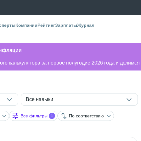
сперты
Компании
Рейтинг
Зарплаты
Журнал
инфляции
го калькулятора за первое полугодие 2026 года и делимся
Все навыки
Все фильтры
По соответствию
1