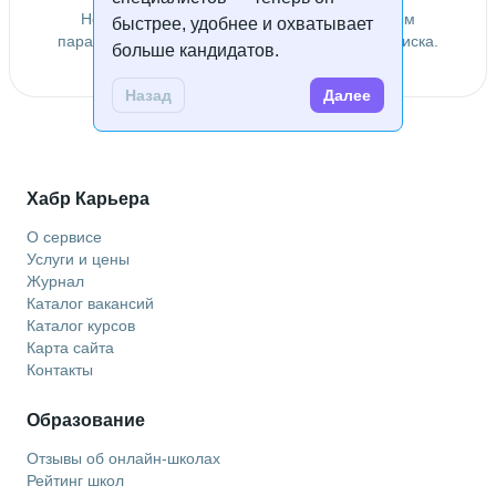
Не удалось найти специалистов по заданным
быстрее, удобнее и охватывает
параметрам. Попробуйте изменить условия поиска.
больше кандидатов.
Назад
Далее
Хабр Карьера
О сервисе
Услуги и цены
Журнал
Каталог вакансий
Каталог курсов
Карта сайта
Контакты
Образование
Отзывы об онлайн-школах
Рейтинг школ