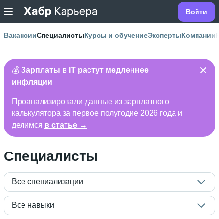
Войти
Вакансии
Специалисты
Курсы и обучение
Эксперты
Компании
💰
Зарплаты в IT растут медленнее
инфляции
Проанализировали данные из зарплатного
калькулятора за первое полугодие 2026 года и
делимся
в статье →
Специалисты
Все специализации
Все навыки