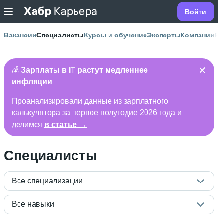
Войти
Вакансии
Специалисты
Курсы и обучение
Эксперты
Компании
💰
Зарплаты в IT растут медленнее
инфляции
Проанализировали данные из зарплатного
калькулятора за первое полугодие 2026 года и
делимся
в статье →
Специалисты
Все специализации
Все навыки