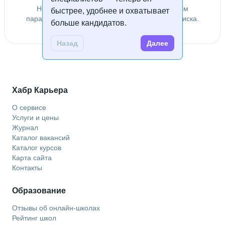
Не удалось найти специалистов по заданным
быстрее, удобнее и охватывает
параметрам. Попробуйте изменить условия поиска.
больше кандидатов.
Назад
Далее
Хабр Карьера
О сервисе
Услуги и цены
Журнал
Каталог вакансий
Каталог курсов
Карта сайта
Контакты
Образование
Отзывы об онлайн-школах
Рейтинг школ