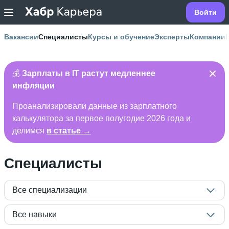
Войти
Вакансии
Специалисты
Курсы и обучение
Эксперты
Компании
💰
Зарплаты в IT растут медленнее
инфляции
Проанализировали данные из зарплатного
калькулятора за первое полугодие 2026 года и
делимся
в статье →
Специалисты
Все специализации
Все навыки