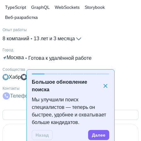
TypeScript
GraphQL
WebSockets
Storybook
Веб-разработка
Опыт работы
8 компаний
 • 
13 лет и 3 месяца
Город
Москва
 • 
Готова к удалённой работе
Сообщества
Хабр
Хабр Q&A
Большое обновление
Контакты
поиска
Телефон
Почта
Скайп
Мы улучшили поиск
специалистов — теперь он
быстрее, удобнее и охватывает
Открыть контакты
больше кандидатов.
Назад
Далее