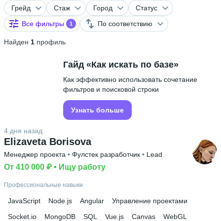
Грейд
Стаж
Город
Статус
Все фильтры
По соответствию
1
Найден
1
профиль
Гайд «Как искать по базе»
Как эффективно использовать сочетание
фильтров и поисковой строки
Узнать больше
4 дня назад
Elizaveta Borisova
Менеджер проекта
 • 
Фулстек разработчик
 • 
Lead
От 410 000 ₽
 • 
Ищу работу
Профессиональные навыки
JavaScript
Node.js
Angular
Управление проектами
Socket.io
MongoDB
SQL
Vue.js
Canvas
WebGL