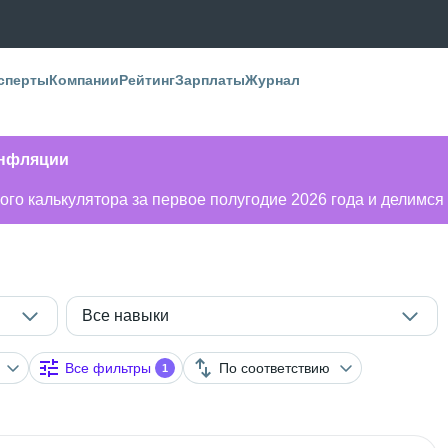
сперты
Компании
Рейтинг
Зарплаты
Журнал
инфляции
го калькулятора за первое полугодие 2026 года и делимся
Все навыки
Все фильтры
По соответствию
1