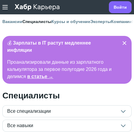
Войти
Вакансии
Специалисты
Курсы и обучение
Эксперты
Компании
💰
Зарплаты в IT растут медленнее
инфляции
Проанализировали данные из зарплатного
калькулятора за первое полугодие 2026 года и
делимся
в статье →
Специалисты
Все специализации
Все навыки