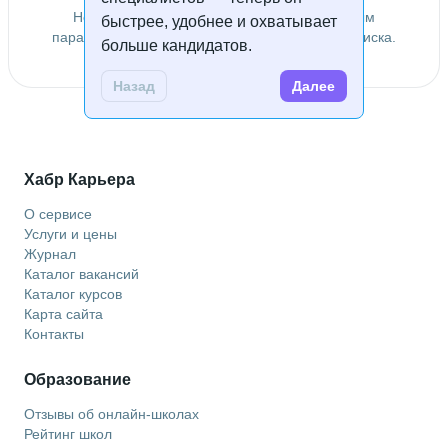
Не удалось найти специалистов по заданным
быстрее, удобнее и охватывает
параметрам. Попробуйте изменить условия поиска.
больше кандидатов.
Назад
Далее
Хабр Карьера
О сервисе
Услуги и цены
Журнал
Каталог вакансий
Каталог курсов
Карта сайта
Контакты
Образование
Отзывы об онлайн-школах
Рейтинг школ