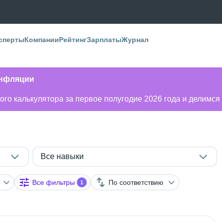
сперты
Компании
Рейтинг
Зарплаты
Журнал
инфляции
го калькулятора за первое полугодие 2026 года и делимся
Все навыки
Все фильтры
По соответствию
1