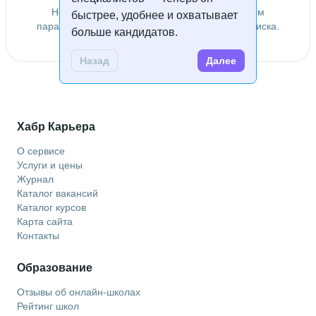
Не удалось найти специалистов по заданным
быстрее, удобнее и охватывает
параметрам. Попробуйте изменить условия поиска.
больше кандидатов.
Назад
Далее
Хабр Карьера
О сервисе
Услуги и цены
Журнал
Каталог вакансий
Каталог курсов
Карта сайта
Контакты
Образование
Отзывы об онлайн-школах
Рейтинг школ