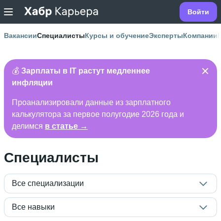
Войти
Вакансии
Специалисты
Курсы и обучение
Эксперты
Компании
💰
Зарплаты в IT растут медленнее
инфляции
Проанализировали данные из зарплатного
калькулятора за первое полугодие 2026 года и
делимся
в статье →
Специалисты
Все специализации
Все навыки