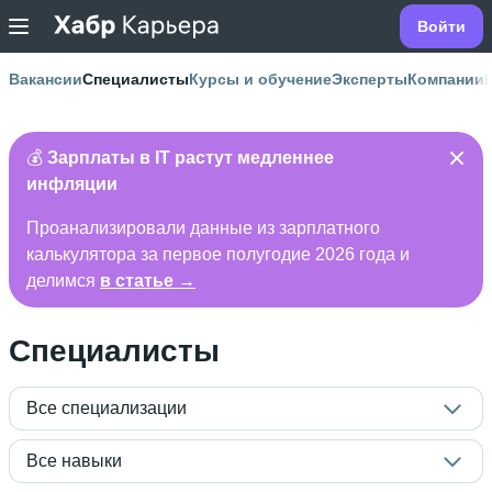
Войти
Вакансии
Специалисты
Курсы и обучение
Эксперты
Компании
💰
Зарплаты в IT растут медленнее
инфляции
Проанализировали данные из зарплатного
калькулятора за первое полугодие 2026 года и
делимся
в статье →
Специалисты
Все специализации
Все навыки