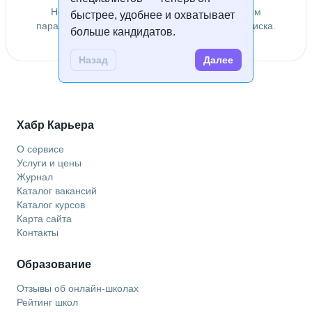
Не удалось найти специалистов по заданным
быстрее, удобнее и охватывает
параметрам. Попробуйте изменить условия поиска.
больше кандидатов.
Назад
Далее
Хабр Карьера
О сервисе
Услуги и цены
Журнал
Каталог вакансий
Каталог курсов
Карта сайта
Контакты
Образование
Отзывы об онлайн-школах
Рейтинг школ