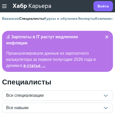
Войти
Вакансии
Специалисты
Курсы и обучение
Эксперты
Компании
💰
Зарплаты в IT растут медленнее
инфляции
Проанализировали данные из зарплатного
калькулятора за первое полугодие 2026 года и
делимся
в статье →
Специалисты
Все специализации
Все навыки