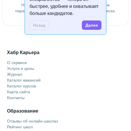
Не удалось найти специалистов по заданным
быстрее, удобнее и охватывает
параметрам. Попробуйте изменить условия поиска.
больше кандидатов.
Назад
Далее
Хабр Карьера
О сервисе
Услуги и цены
Журнал
Каталог вакансий
Каталог курсов
Карта сайта
Контакты
Образование
Отзывы об онлайн-школах
Рейтинг школ