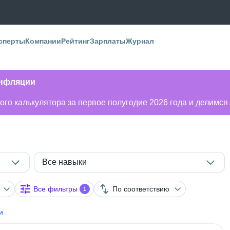
сперты
Компании
Рейтинг
Зарплаты
Журнал
инфляции
го калькулятора за первое полугодие 2026 года и делимся
Все навыки
Все фильтры
По соответствию
1
и