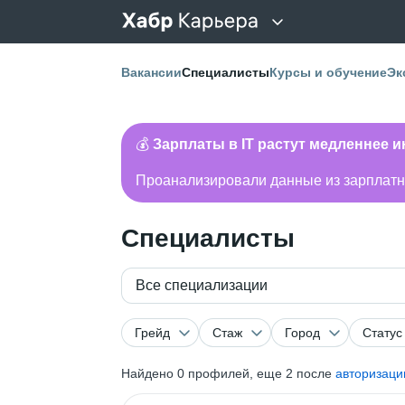
Вакансии
Специалисты
Курсы и обучение
Эк
💰
Зарплаты в IT растут медленнее 
Проанализировали данные из зарплатно
Специалисты
Все специализации
Грейд
Стаж
Город
Статус
Найдено
0
профилей, еще 2 после
авторизаци