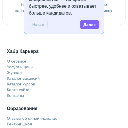
Не удалось найти специалистов по заданным
быстрее, удобнее и охватывает
параметрам. Попробуйте изменить условия поиска.
больше кандидатов.
Назад
Далее
Хабр Карьера
О сервисе
Услуги и цены
Журнал
Каталог вакансий
Каталог курсов
Карта сайта
Контакты
Образование
Отзывы об онлайн-школах
Рейтинг школ