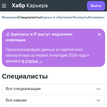
Войти
Вакансии
Специалисты
Курсы и обучение
Эксперты
Компании
💰
Зарплаты в IT растут медленнее
инфляции
Проанализировали данные из зарплатного
калькулятора за первое полугодие 2026 года и
делимся
в статье →
Специалисты
Все специализации
Все навыки