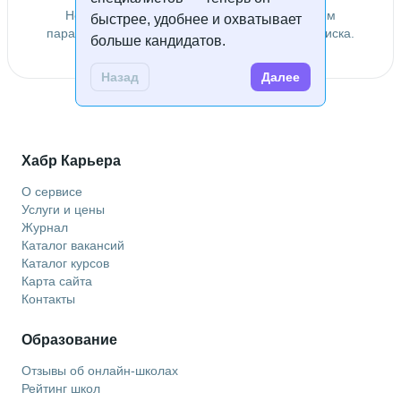
Не удалось найти специалистов по заданным
быстрее, удобнее и охватывает
параметрам. Попробуйте изменить условия поиска.
больше кандидатов.
Назад
Далее
Хабр Карьера
О сервисе
Услуги и цены
Журнал
Каталог вакансий
Каталог курсов
Карта сайта
Контакты
Образование
Отзывы об онлайн-школах
Рейтинг школ