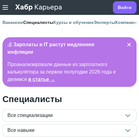
Войти
Вакансии
Специалисты
Курсы и обучение
Эксперты
Компании
💰
Зарплаты в IT растут медленнее
инфляции
Проанализировали данные из зарплатного
калькулятора за первое полугодие 2026 года и
делимся
в статье →
Специалисты
Все специализации
Все навыки