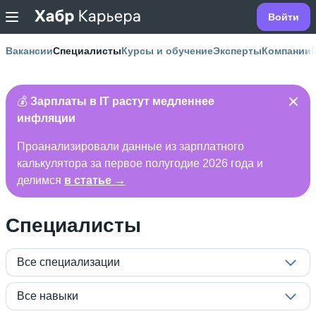
Войти
Вакансии
Специалисты
Курсы и обучение
Эксперты
Компании
💰
Зарплаты в IT растут медленнее
инфляции
Проанализировали данные из зарплатного
калькулятора за первое полугодие 2026 года и
делимся
в статье →
Специалисты
Все специализации
Все навыки