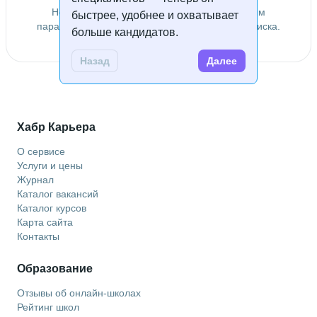
Не удалось найти специалистов по заданным
быстрее, удобнее и охватывает
параметрам. Попробуйте изменить условия поиска.
больше кандидатов.
Назад
Далее
Хабр Карьера
О сервисе
Услуги и цены
Журнал
Каталог вакансий
Каталог курсов
Карта сайта
Контакты
Образование
Отзывы об онлайн-школах
Рейтинг школ