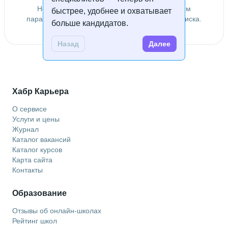
Не удалось найти специалистов по заданным
быстрее, удобнее и охватывает
параметрам. Попробуйте изменить условия поиска.
больше кандидатов.
Назад
Далее
Хабр Карьера
О сервисе
Услуги и цены
Журнал
Каталог вакансий
Каталог курсов
Карта сайта
Контакты
Образование
Отзывы об онлайн-школах
Рейтинг школ