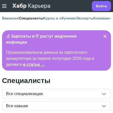
Войти
Вакансии
Специалисты
Курсы и обучение
Эксперты
Компании
💰
Зарплаты в IT растут медленнее
инфляции
Проанализировали данные из зарплатного
калькулятора за первое полугодие 2026 года и
делимся
в статье →
Специалисты
Все специализации
Все навыки