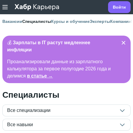
Войти
Вакансии
Специалисты
Курсы и обучение
Эксперты
Компании
💰
Зарплаты в IT растут медленнее
инфляции
Проанализировали данные из зарплатного
калькулятора за первое полугодие 2026 года и
делимся
в статье →
Специалисты
Все специализации
Все навыки