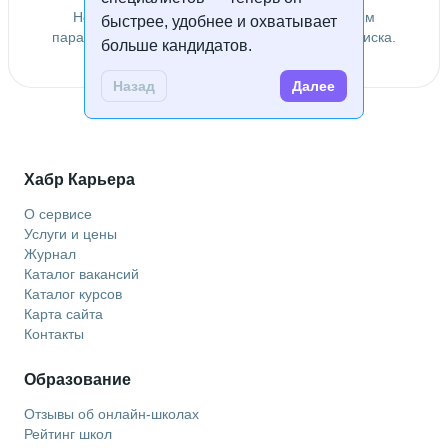
Не удалось найти специалистов по заданным
быстрее, удобнее и охватывает
параметрам. Попробуйте изменить условия поиска.
больше кандидатов.
Назад
Далее
Хабр Карьера
О сервисе
Услуги и цены
Журнал
Каталог вакансий
Каталог курсов
Карта сайта
Контакты
Образование
Отзывы об онлайн-школах
Рейтинг школ