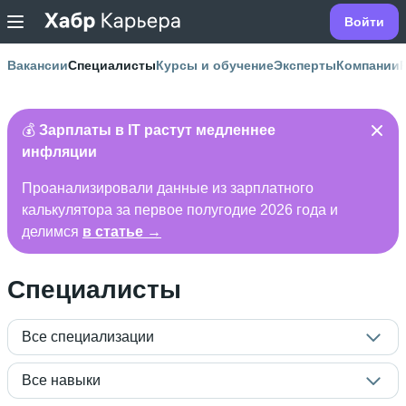
Войти
Вакансии
Специалисты
Курсы и обучение
Эксперты
Компании
💰
Зарплаты в IT растут медленнее
инфляции
Проанализировали данные из зарплатного
калькулятора за первое полугодие 2026 года и
делимся
в статье →
Специалисты
Все специализации
Все навыки