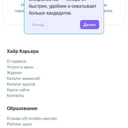
Не удалось найти специалистов по заданным
быстрее, удобнее и охватывает
параметрам. Попробуйте изменить условия поиска.
больше кандидатов.
Назад
Далее
Хабр Карьера
О сервисе
Услуги и цены
Журнал
Каталог вакансий
Каталог курсов
Карта сайта
Контакты
Образование
Отзывы об онлайн-школах
Рейтинг школ