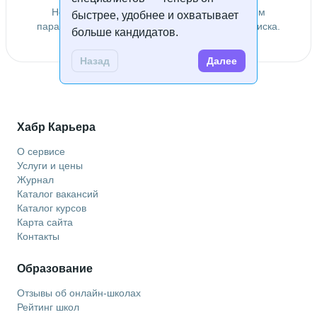
Не удалось найти специалистов по заданным
быстрее, удобнее и охватывает
параметрам. Попробуйте изменить условия поиска.
больше кандидатов.
Назад
Далее
Хабр Карьера
О сервисе
Услуги и цены
Журнал
Каталог вакансий
Каталог курсов
Карта сайта
Контакты
Образование
Отзывы об онлайн-школах
Рейтинг школ