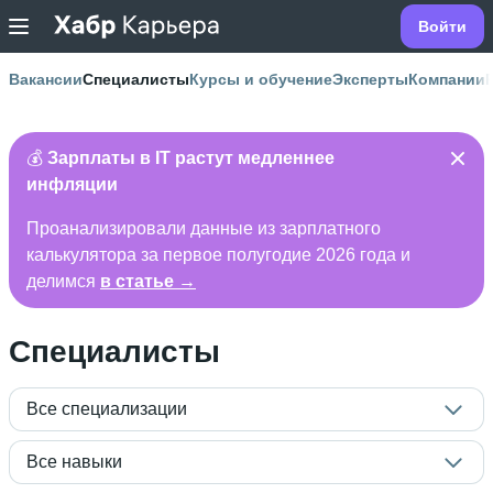
Войти
Вакансии
Специалисты
Курсы и обучение
Эксперты
Компании
💰
Зарплаты в IT растут медленнее
инфляции
Проанализировали данные из зарплатного
калькулятора за первое полугодие 2026 года и
делимся
в статье →
Специалисты
Все специализации
Все навыки