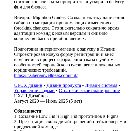
снизило конфликты за приоритеты и ускорило delivery
фич для бизнеса.
Внедрил Migration Guides. Создал практику написания
гайдов по миграции при ломающих изменениях
(breaking changes). Это значительно сократило время
адаптации команд к новым версиям и снизило
количество багов при обновлениях.
Подготовил интернет-магазин к запуску в Италии.
Спроектировал новую форму регистрации и внёс
изменения в процесс оформления заказа с учётом
особенностей европейского e-commerce и локальных
юридических требований.
https://it.siberianwellness.com/it-it/
UI/UX дизайн
•
Дизайн продукта
•
Дизайн-система
•
Управление людьми
•
Стратегическое планирование
UX/UI Дизайнер
Август 2020 — Июль 2025 (5 лет)
Обязанности:
1. Создание Low-Fid и High-Fid прототипов в Figma.
2. Презентация своих дизайн-решений стейкхолдерам и
продуктовой команде.