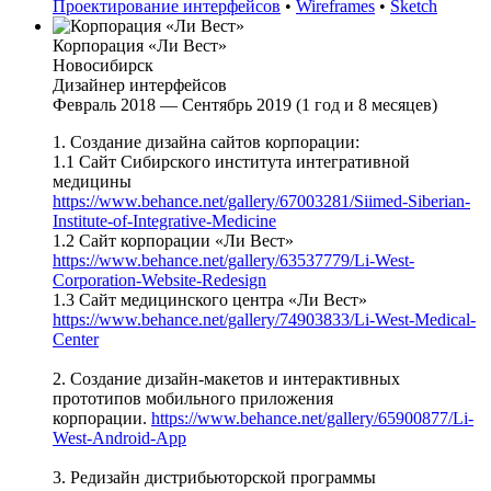
Проектирование интерфейсов
•
Wireframes
•
Sketch
Корпорация «Ли Вест»
Новосибирск
Дизайнер интерфейсов
Февраль 2018 — Сентябрь 2019 (1 год и 8 месяцев)
1. Создание дизайна сайтов корпорации:
1.1 Сайт Сибирского института интегративной
медицины
https://www.behance.net/gallery/67003281/Siimed-Siberian-
Institute-of-Integrative-Medicine
1.2 Сайт корпорации «Ли Вест»
https://www.behance.net/gallery/63537779/Li-West-
Corporation-Website-Redesign
1.3 Сайт медицинского центра «Ли Вест»
https://www.behance.net/gallery/74903833/Li-West-Medical-
Center
2. Создание дизайн-макетов и интерактивных
прототипов мобильного приложения
корпорации.
https://www.behance.net/gallery/65900877/Li-
West-Android-App
3. Редизайн дистрибьюторской программы