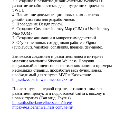
3. Создание и развитие дизайн-системы Wellness UI,
развитие дизайн-системы для внутренних проектов
SWUI.
4. Написание документации новых компонентов
дизайн-системы для разработчиков.
5. Проведение Design review.
6. Создание Сustomer Journey Map (CJM) и User Journey
Map (UJM).
7. Создание анимаций и микровзаимодействий.
8. Обучение новых сотрудников работе с Figma
(autolayouts, variables, constraints, libraries, dev-mode).
Занимался созданием и развитием нового интернет-
магазина компании Siberian Wellness. Получив
визуальный-концепт нового стиля компании и примеры
нескольких страниц, проработал весь функционал,
необходимый для запуска MVP в Казахстане.
https://kz.siberianwellness.com/kz-ru/
После запуска в первой стране, активно занимался
развитием продукта и подготовкой сайта к выходу в
новых странах (Таиланд, Грузия).
https://th.siberianwellness.com/th-en/
https://ge.siberianwellness.com/ge-ru/