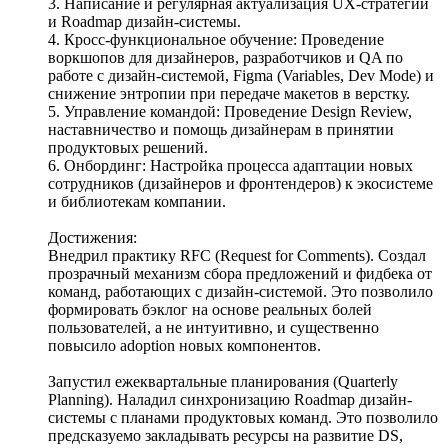
3. Написание и регулярная актуализация UX-стратегии
и Roadmap дизайн-системы.
4. Кросс-функциональное обучение: Проведение
воркшопов для дизайнеров, разработчиков и QA по
работе с дизайн-системой, Figma (Variables, Dev Mode) и
снижение энтропии при передаче макетов в верстку.
5. Управление командой: Проведение Design Review,
наставничество и помощь дизайнерам в принятии
продуктовых решений.
6. Онбординг: Настройка процесса адаптации новых
сотрудников (дизайнеров и фронтендеров) к экосистеме
и библиотекам компании.
Достижения:
Внедрил практику RFC (Request for Comments). Создал
прозрачный механизм сбора предложений и фидбека от
команд, работающих с дизайн-системой. Это позволило
формировать бэклог на основе реальных болей
пользователей, а не интуитивно, и существенно
повысило adoption новых компонентов.
Запустил ежеквартальные планирования (Quarterly
Planning). Наладил синхронизацию Roadmap дизайн-
системы с планами продуктовых команд. Это позволило
предсказуемо закладывать ресурсы на развитие DS,