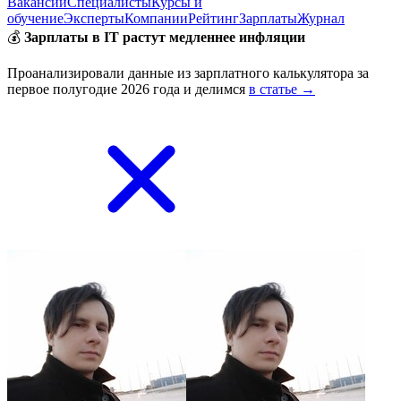
Вакансии
Специалисты
Курсы и
обучение
Эксперты
Компании
Рейтинг
Зарплаты
Журнал
💰
Зарплаты в IT растут медленнее инфляции
Проанализировали данные из зарплатного калькулятора за
первое полугодие 2026 года и делимся
в статье →