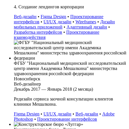
4. Создание лендингов корпорации
Веб-дизайн
•
Figma Design
•
Проектирование
интерфейсов
•
UI/UX дизайн
•
Wireframes
•
Дизайн
мобильных приложений
•
Адаптивный дизайн
•
Разработка интерфейсов
•
Проектирование
взаимодействия
ФГБУ "Национальный медицинский исследовательский
центр имени Академика Мешалкина" министерства
здравоохранения российской федерации
Новосибирск
Веб-дизайнер
Декабрь 2017 — Январь 2018 (2 месяца)
Редизайн сервиса заочной консультации клиентов
клиники Мешалкина.
Figma Design
•
UI/UX дизайн
•
Веб-дизайн
•
Adobe
Photoshop
•
Проектирование интерфейсов