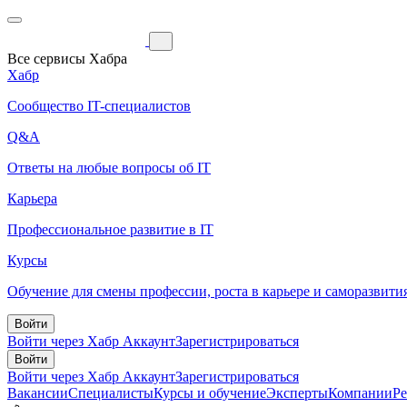
Все сервисы Хабра
Хабр
Сообщество IT-специалистов
Q&A
Ответы на любые вопросы об IT
Карьера
Профессиональное развитие в IT
Курсы
Обучение для смены профессии, роста в карьере и саморазвити
Войти
Войти через Хабр Аккаунт
Зарегистрироваться
Войти
Войти через Хабр Аккаунт
Зарегистрироваться
Вакансии
Специалисты
Курсы и обучение
Эксперты
Компании
Р