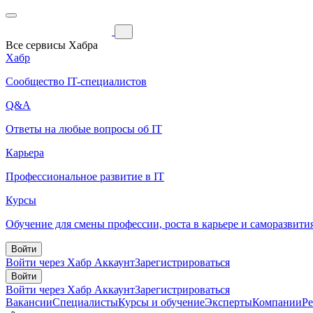
Все сервисы Хабра
Хабр
Сообщество IT-специалистов
Q&A
Ответы на любые вопросы об IT
Карьера
Профессиональное развитие в IT
Курсы
Обучение для смены профессии, роста в карьере и саморазвити
Войти
Войти через Хабр Аккаунт
Зарегистрироваться
Войти
Войти через Хабр Аккаунт
Зарегистрироваться
Вакансии
Специалисты
Курсы и обучение
Эксперты
Компании
Р