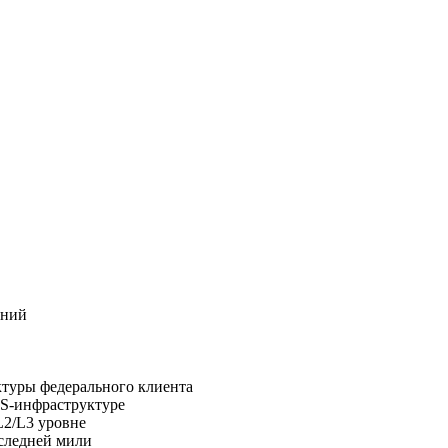
ений
туры федерального клиента
S-инфраструктуре
L2/L3 уровне
оследней мили