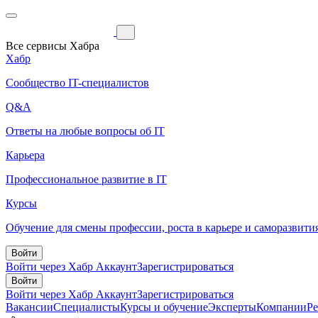
Все сервисы Хабра
Хабр
Сообщество IT-специалистов
Q&A
Ответы на любые вопросы об IT
Карьера
Профессиональное развитие в IT
Курсы
Обучение для смены профессии, роста в карьере и саморазвити
Войти
Войти через Хабр Аккаунт
Зарегистрироваться
Войти
Войти через Хабр Аккаунт
Зарегистрироваться
Вакансии
Специалисты
Курсы и обучение
Эксперты
Компании
Р