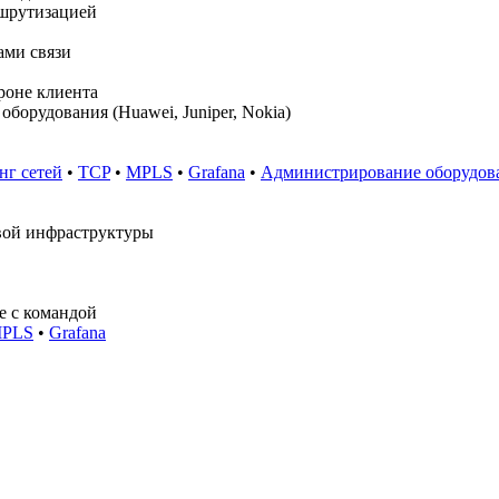
шрутизацией
ами связи
роне клиента
борудования (Huawei, Juniper, Nokia)
г сетей
•
TCP
•
MPLS
•
Grafana
•
Администрирование оборудован
вой инфраструктуры
е с командой
PLS
•
Grafana