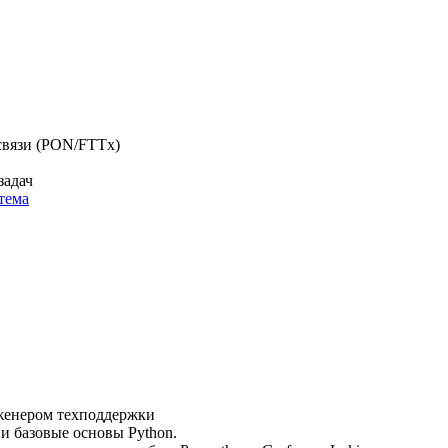
связи (PON/FTTx)
задач
тема
нженером техподдержки
и базовые основы Python.