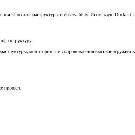
ия Linux-инфраструктуры и observability. Использую Docker Comp
нфраструктуру.
фраструктуры, мониторинга и сопровождения высоконагруженны
же прошел.