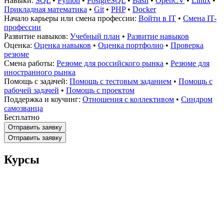
Навыки:
SQL
•
Python
•
PostgreSQL
•
Bash
•
OpenCV
•
Linux
•
Прикладная математика
•
Git
•
PHP
•
Docker
Начало карьеры или смена профессии:
Войти в IT
•
Смена IT-
профессии
Развитие навыков:
Учебный план
•
Развитие навыков
Оценка:
Оценка навыков
•
Оценка портфолио
•
Проверка
резюме
Смена работы:
Резюме для российского рынка
•
Резюме для
иностранного рынка
Помощь с задачей:
Помощь с тестовым заданием
•
Помощь с
рабочей задачей
•
Помощь с проектом
Поддержка и коучинг:
Отношения с коллективом
•
Синдром
самозванца
Бесплатно
Отправить заявку
Отправить заявку
Курсы