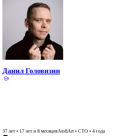
Данил Головизин
37 лет
•
17 лет и 8 месяцев
AtollArt
•
CTO
•
4 года