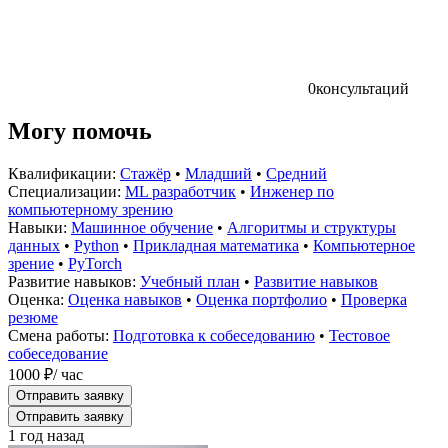
0
консультаций
Могу помочь
Квалификации:
Стажёр
•
Младший
•
Средний
Специализации:
ML разработчик
•
Инженер по
компьютерному зрению
Навыки:
Машинное обучение
•
Алгоритмы и структуры
данных
•
Python
•
Прикладная математика
•
Компьютерное
зрение
•
PyTorch
Развитие навыков:
Учебный план
•
Развитие навыков
Оценка:
Оценка навыков
•
Оценка портфолио
•
Проверка
резюме
Смена работы:
Подготовка к собеседованию
•
Тестовое
собеседование
1000 ₽
/ час
Отправить заявку
Отправить заявку
1 год назад