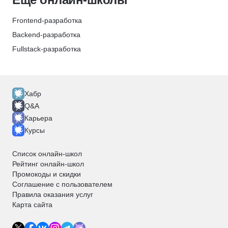
Казань
Челябинск
Frontend-разработка
Омск
Backend-разработка
Самара
Fullstack-разработка
Ростов-на-Дону
Разработка мобильных приложений
Уфа
Data Science
Красноярск
Аналитика данных
Хабр
Воронеж
Системная аналитика
Q&A
Карьера
Пермь
Бизнес аналитика
Курсы
Волгоград
Инженерия данных
Краснодар
QA
Список онлайн-школ
Архангельск
DevOps
Рейтинг онлайн-школ
Промокоды и скидки
Калининград
Интернет маркетинг
Соглашение с пользователем
Псков
Менеджер продукта
Правила оказания услуг
Рязань
Карта сайта
Project-менеджмент
Сочи
UX/UI Дизайн