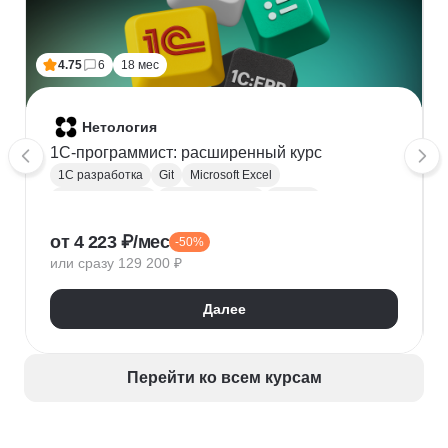
4.75
6
18 мес
Нетология
1C-программист: расширенный курс
1С разработка
Git
Microsoft Excel
1С:Бухгалтерия
Google Таблицы
Eclipse
1С:Предприятие
XML
JSON
1С:БСП
от 4 223 ₽/мес
-50%
Конфигурирование 1С
или сразу 129 200 ₽
Далее
Перейти ко всем курсам