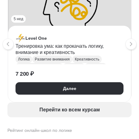
5 нед
Level One
Тренировка ума: как прокачать логику,
внимание и креативность
Логика
Развитие внимания
Креативность
Критическое мышление
Дедукция
Индукция
7 200 ₽
Soft Skills
Далее
Перейти ко всем курсам
Рейтинг онлайн-школ по логике