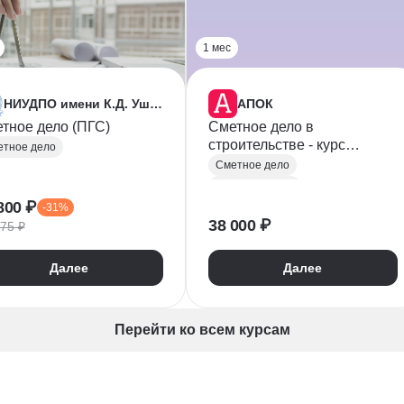
1 мес
НИУДПО имени К.Д. Ушинского
АПОК
тное дело (ПГС)
Сметное дело в
строительстве - курс
тное дело
переподготовки
Сметное дело
Строительство
800 ₽
-31%
38 000 ₽
75 ₽
Далее
Далее
Перейти ко всем курсам