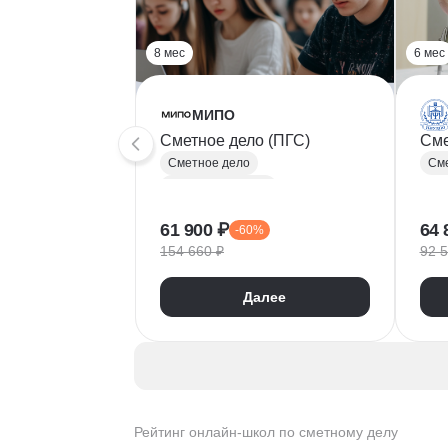
8 мес
6 мес
МИПО
Сметное дело (ПГС)
Сме
Сметное дело
Сме
Инженер-сметчик
Проектирование
61 900 ₽
64 
-60%
Строительство
154 660 ₽
92 5
Материаловедение
Далее
Рейтинг онлайн-школ по сметному делу