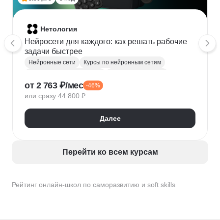
Нетология
Нейросети для каждого: как решать рабочие
задачи быстрее
Нейронные сети
Курсы по нейронным сетям
Искусственный интеллект
Создание контента
от 2 763 ₽/мес
-46%
Автоматизация процессов
Промпт-инжиниринг
или сразу 44 800 ₽
Далее
Перейти ко всем курсам
Рейтинг онлайн-школ по саморазвитию и soft skills