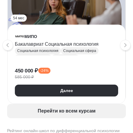
54 мес
МИПО
Бакалавриат Социальная психология
Социальная психология
Социальная сфера
Общая психология
Психоанализ
Психофизиология
Психология развития
450 000 ₽
-24%
Психология личности
Возрастная психология
585 000 ₽
Конфликтология
Дифференциальная психология
Далее
Специальная психология
Психодиагностика
Перейти ко всем курсам
Рейтинг онлайн-школ по дифференциальной психологии