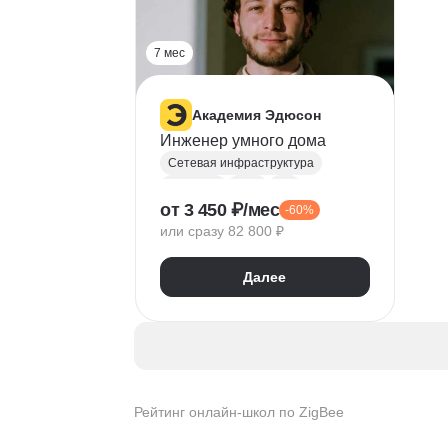
7 мес
Академия Эдюсон
Инженер умного дома
Сетевая инфраструктура
AutoCAD
Vlan
IoT
от 3 450 ₽/мес
-60%
ZigBee
или сразу 82 800 ₽
Сбор требований
Разработка ТЗ
ГОСТ
Далее
Проектная документация
Ценообразование
Рейтинг онлайн-школ по ZigBee