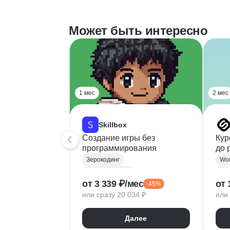
Может быть интересно
1 мес
2 мес
Skillbox
Создание игры без
Кур
программирования
до 
сай
Зерокодинг
Wor
Разработка игр
Веб
от 3 339 ₽/мес
от 
-45%
Разработка персонажа
Раз
или сразу 20 034 ₽
или 
Далее