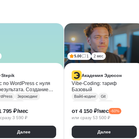
5.00
1
2 мес
Stepik
Академия Эдюсон
с по WordPress с нуля
Vibe-Coding: тариф
результата. Создание
Базовый
тов без кода
dPress
Зерокодинг
Вайб-кодинг
Git
-разработка
Разработка
GitHub
1 795 ₽/мес
от 4 150 ₽/мес
-60%
работка
Искусственный интеллект
сразу 3 590 ₽
или сразу 53 500 ₽
Нейронные сети
Зерокодинг
Далее
Далее