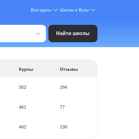
Все курсы
Школы и Вузы
Найти школы
Курсы
Отзывы
352
294
461
77
462
230