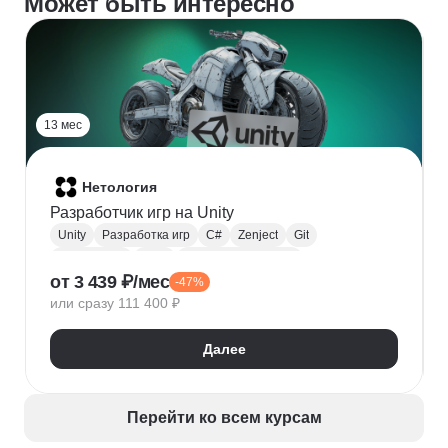
Может быть интересно
13 мес
Нетология
Разработчик игр на Unity
Unity
Разработка игр
C#
Zenject
Git
Разработка
ООП
Прототипирование
от 3 439 ₽/мес
-47%
GitHub
SOLID
Моделирование
Blender
или сразу 111 400 ₽
Геймдизайн
Tilemap
Далее
Перейти ко всем курсам