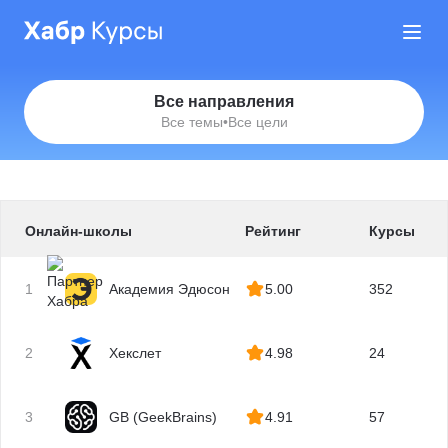
Все направления
Все темы
•
Все цели
Онлайн-школы
Рейтинг
Курсы
1
Академия Эдюсон
5.00
352
2
Хекслет
4.98
24
3
GB (GeekBrains)
4.91
57