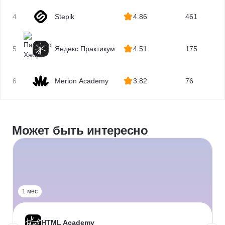
4
Stepik
4.86
461
5
Яндекс Практикум
4.51
175
6
Merion Academy
3.82
76
Может быть интересно
1 мес
HTML Academy