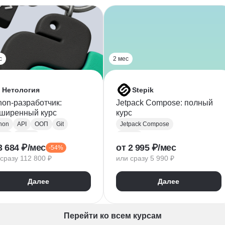
с
2 мес
Нетология
Stepik
hon-разработчик:
Jetpack Compose: полный
ширенный курс
курс
hon
API
ООП
Git
Jetpack Compose
Hub
VK API
VK API
3 684 ₽/мес
от 2 995 ₽/мес
-54%
kend-разработка
Разработка интерфейсов
сразу 112 800 ₽
или сразу 5 990 ₽
работка
Разработка под Android
зы данных
Далее
Далее
LAlchemy
SQL
tgreSQL
Django
UD
REST
Перейти ко всем курсам
T API