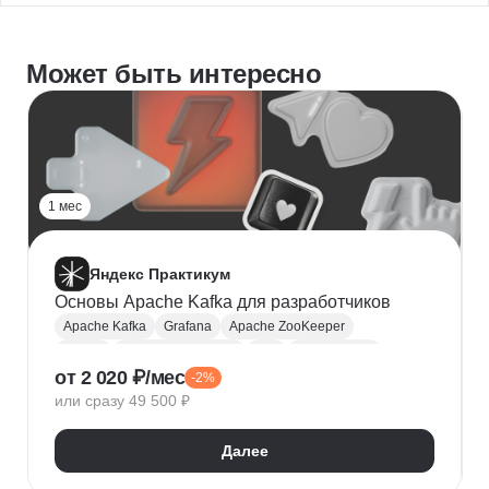
Может быть интересно
1 мес
Яндекс Практикум
Основы Apache Kafka для разработчиков
Apache Kafka
Grafana
Apache ZooKeeper
Zabbix
Kafka Streams DSL
TLS
Observability
от 2 020 ₽/мес
-2%
или сразу 49 500 ₽
Далее