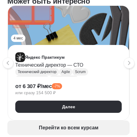
Может быть интересно
4 мес
Яндекс Практикум
Технический директор — СТО
Технический директор
Agile
Scrum
Юнит-экономика
Руководитель
от 6 307 ₽/мес
-7%
Цифровая трансформация бизнеса
или сразу 154 500 ₽
Целеполагание
Управление проектами
Управление командами
ИПР
Приоритизация
Далее
Топ менеджмент
Перейти ко всем курсам