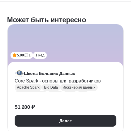
Может быть интересно
5.00
1
1 нед
Школа Больших Данных
Core Spark - основы для разработчиков
Apache Spark
Big Data
Инженерия данных
Data Engineering
Python
Scala
SQL
Apache Hadoop
ETL
51 200 ₽
Администрирование Linux
Высоконагруженные системы
Далее
Проектирование архитектуры приложений