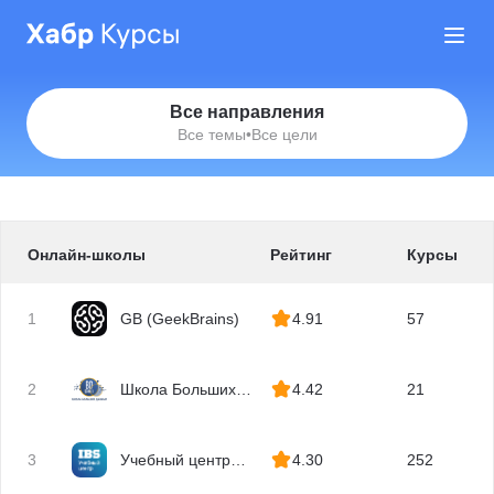
Все направления
Все темы
•
Все цели
Онлайн-школы
Рейтинг
Курсы
1
GB (GeekBrains)
4.91
57
2
Школа Больших
4.42
21
Данных
3
Учебный центр
4.30
252
IBS