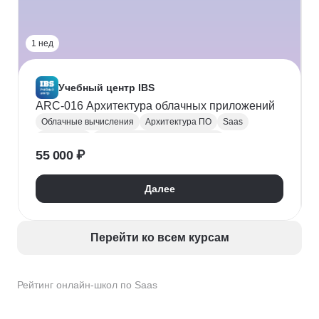
1 нед
Учебный центр IBS
ARC-016 Архитектура облачных приложений
Облачные вычисления
Архитектура ПО
Saas
Kubernetes
Микросервисная архитектура
55 000 ₽
Маршрутизация
Далее
Перейти ко всем курсам
Рейтинг онлайн-школ по Saas