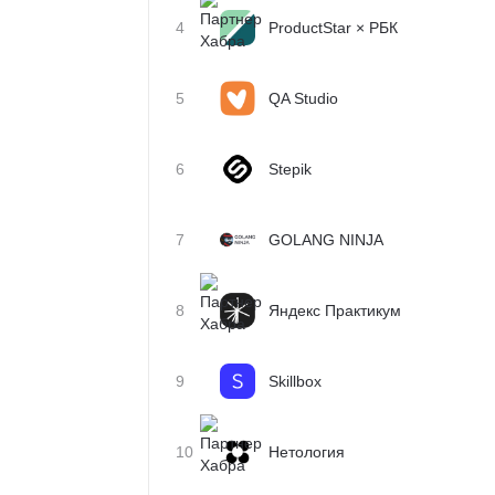
4
ProductStar × РБК
5
QA Studio
6
Stepik
7
GOLANG NINJA
8
Яндекс Практикум
9
Skillbox
10
Нетология