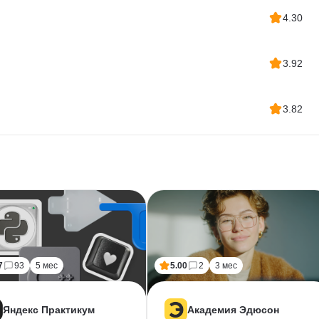
4.30
3.92
3.82
7
93
5 мес
5.00
2
3 мес
Яндекс Практикум
Академия Эдюсон