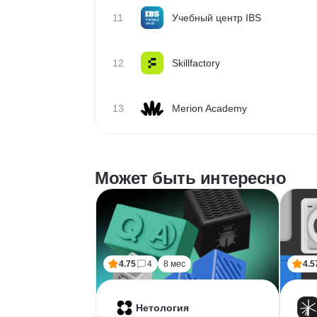
11
Учебный центр IBS
12
Skillfactory
13
Merion Academy
Может быть интересно
4.75
4
8 мес
4.5
Нетология