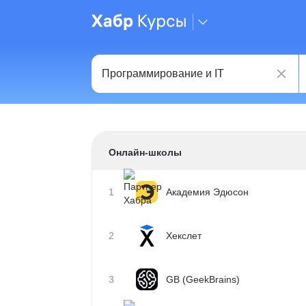
Онлайн-школы
1
Академия Эдюсон
2
Хекслет
3
GB (GeekBrains)