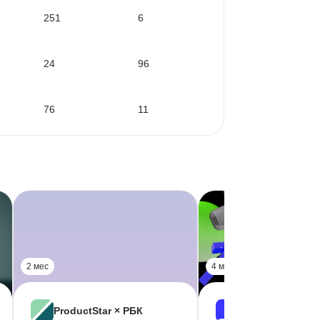
251
6
24
96
76
11
2 мес
4 мес
ProductStar × РБК
Skillbox